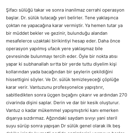
Şifacı sülüğü takar ve sonra inanilmaz cerrahi operasyon
başlar. Dr. sülük tutacağı yeri belirler. Tene yaklaşınca
çoktan ne yapacağına karar vermiştir. Ya hemen tutar ya
bir müddet bekler ve gezinir, bulunduğu alandan
mesafelerce uzaktaki birikintiyi hesap eder. Daha önce
operasyon yapılmış ufacık yere yaklaşmaz bile
çevresinde bulunmayı tercih eder. Öyle bir nokta atısı
yapar ki subhanallah sırtta bir yerde tuttu diyelim kişi
kollarından yada bacağından bir şeylerin çekildiğini
hissettigini söyler. Ve Dr. sülük temizleyeceği çöplüğe
karar verir. Vantuzunu profesyonelce yapıştırır,
sabitledikten sonra üçgen bıçağını çıkarır ve ardından 270
civarinda dişini saplar. Derin ve dar bir kesik oluşturur.
Vantuz o kadar mükemmel yapışmıştırki kanı emerken
dışarıya sızdırmaz. Ağzındaki saydam sıvıyı yani steril
suyu sürüp sonra yapışan Dr sülük genel olarak ilk beş