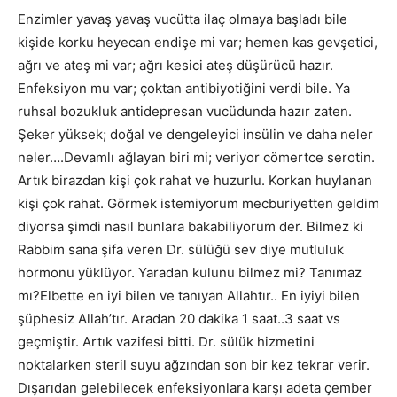
Enzimler yavaş yavaş vucütta ilaç olmaya başladı bile
kişide korku heyecan endişe mi var; hemen kas gevşetici,
ağrı ve ateş mi var; ağrı kesici ateş düşürücü hazır.
Enfeksiyon mu var; çoktan antibiyotiğini verdi bile. Ya
ruhsal bozukluk antidepresan vucüdunda hazır zaten.
Şeker yüksek; doğal ve dengeleyici insülin ve daha neler
neler….Devamlı ağlayan biri mi; veriyor cömertce serotin.
Artık birazdan kişi çok rahat ve huzurlu. Korkan huylanan
kişi çok rahat. Görmek istemiyorum mecburiyetten geldim
diyorsa şimdi nasıl bunlara bakabiliyorum der. Bilmez ki
Rabbim sana şifa veren Dr. sülüğü sev diye mutluluk
hormonu yüklüyor. Yaradan kulunu bilmez mi? Tanımaz
mı?Elbette en iyi bilen ve tanıyan Allahtır.. En iyiyi bilen
şüphesiz Allah’tır. Aradan 20 dakika 1 saat..3 saat vs
geçmiştir. Artık vazifesi bitti. Dr. sülük hizmetini
noktalarken steril suyu ağzından son bir kez tekrar verir.
Dışarıdan gelebilecek enfeksiyonlara karşı adeta çember