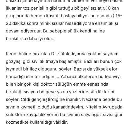
dakika içinde kıymetli nadide enzimlerini vermeye baslar.
ilk anlar toz penisilin gibi tuttuğu bölgeyi sızlatır.( 0 kan
gruplarında hemen kaşıntı başlayabiliyor bu esnada.) 15-
20 dakika sonra minik sızılar hissediliyorsa enzim akışı
devam ediyordur. Bu sebeple sülük kendi haline
bırakılırsa daha iyi olur..
Kendi haline bırakılan Dr. sülük dışarıya çoktan saydam
gözyaşı gibi sıvı akıtmaya başlamıştır. Bazıları bunun çok
kıymetli bir ilaç oldugunu söyler. Bazısı da yüksek efor
harcadığı icin terledigini… Yabancı ülkelerde bu tedaviyi
bilen bir çok kişi doktor sülüğün emme esnasında
bıraktığı sıvıyı o bölgeye ya da yüzlerine sürdüklerini
söyler. Cildi gençleştirdiğine inanılır. Nacizane bende bu
sıvının kıymetli olduğu kanaatindeyim. Nitekim Avrupa’da
sülüklere kayganlık veren bu sıvının salyangoz sıvısı gibi
kozmetikte kullanıldığı vâkidir.