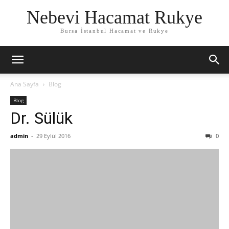
Nebevi Hacamat Rukye
Bursa İstanbul Hacamat ve Rukye
Ana Sayfa
Blog
Blog
Dr. Sülük
admin
-
29 Eylül 2016
0