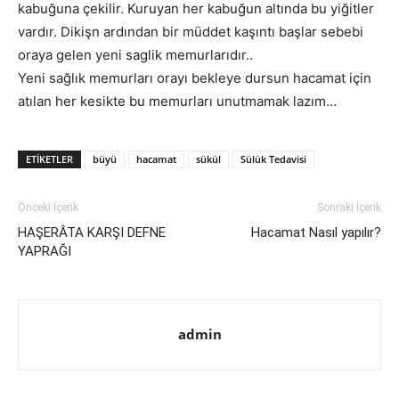
kabuğuna çekilir. Kuruyan her kabuğun altında bu yiğitler
vardır. Dikişn ardından bir müddet kaşıntı başlar sebebi
oraya gelen yeni saglik memurlarıdır..
Yeni sağlık memurları orayı bekleye dursun hacamat için
atılan her kesikte bu memurları unutmamak lazım…
ETIKETLER
büyü
hacamat
sükül
Sülük Tedavisi
Önceki İçerik
Sonraki İçerik
HAŞERÂTA KARŞI DEFNE
Hacamat Nasıl yapılır?
YAPRAĞI
admin