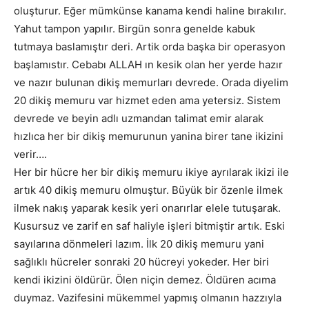
oluşturur. Eğer mümkünse kanama kendi haline bırakılır.
Yahut tampon yapılır. Birgün sonra genelde kabuk
tutmaya baslamıştır deri. Artik orda başka bir operasyon
başlamıstır. Cebabı ALLAH ın kesik olan her yerde hazır
ve nazır bulunan dikiş memurları devrede. Orada diyelim
20 dikiş memuru var hizmet eden ama yetersiz. Sistem
devrede ve beyin adlı uzmandan talimat emir alarak
hızlıca her bir dikiş memurunun yanina birer tane ikizini
verir….
Her bir hücre her bir dikiş memuru ikiye ayrılarak ikizi ile
artık 40 dikiş memuru olmuştur. Büyük bir özenle ilmek
ilmek nakış yaparak kesik yeri onarırlar elele tutuşarak.
Kusursuz ve zarif en saf haliyle işleri bitmiştir artık. Eski
sayılarına dönmeleri lazım. İlk 20 dikiş memuru yani
sağlıklı hücreler sonraki 20 hücreyi yokeder. Her biri
kendi ikizini öldürür. Ölen niçin demez. Öldüren acıma
duymaz. Vazifesini mükemmel yapmış olmanın hazzıyla