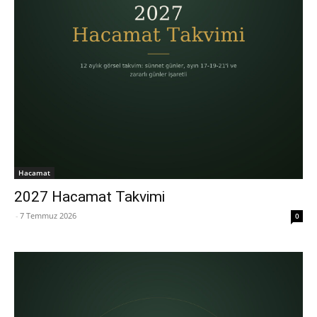
Hacamat
2027 Hacamat Takvimi
-
7 Temmuz 2026
0