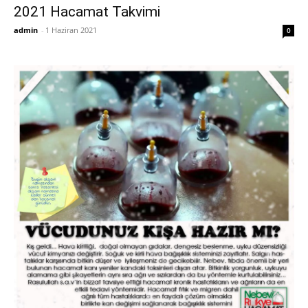
2021 Hacamat Takvimi
admin
-
1 Haziran 2021
0