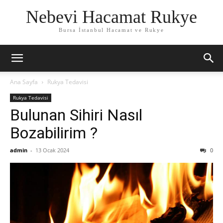
Nebevi Hacamat Rukye
Bursa İstanbul Hacamat ve Rukye
Ana Sayfa
Rukya Tedavisi
Rukya Tedavisi
Bulunan Sihiri Nasıl
Bozabilirim ?
admin
-
13 Ocak 2024
0