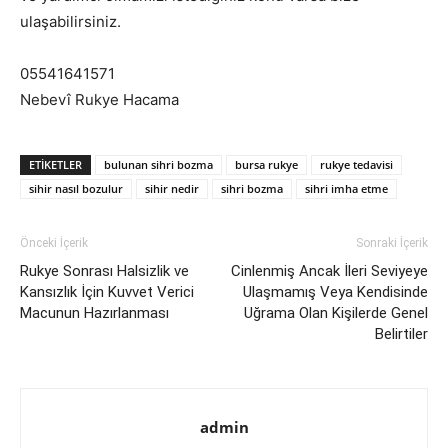
ulaşabilirsiniz.
05541641571
Nebevî Rukye Hacama
ETIKETLER
bulunan sihri bozma
bursa rukye
rukye tedavisi
sihir nasıl bozulur
sihir nedir
sihri bozma
sihri imha etme
Önceki İçerik
Sonraki İçerik
Rukye Sonrası Halsizlik ve
Cinlenmiş Ancak İleri Seviyeye
Kansızlık İçin Kuvvet Verici
Ulaşmamış Veya Kendisinde
Macunun Hazırlanması
Uğrama Olan Kişilerde Genel
Belirtiler
admin