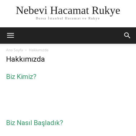
Nebevi Hacamat Rukye
Bursa İstanbul Hacamat ve Rukye
Ana Sayfa
Hakkımızda
Hakkımızda
Biz Kimiz?
Bursa’da hacamat tedavisinde uzman kadromuzla 5 yıldır
hizmet vermekteyiz. Konusunda uzman kadromuz ayrıca
Rukya tedavisi ve Sülük tedavisi de uygulamaktadır.
Biz Nasıl Başladık?