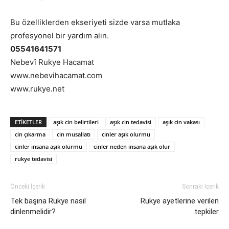
Bu özelliklerden ekseriyeti sizde varsa mutlaka
profesyonel bir yardım alın.
05541641571
Nebevî Rukye Hacamat
www.nebevihacamat.com
www.rukye.net
ETIKETLER
aşık cin belirtileri
aşık cin tedavisi
aşık cin vakası
cin çıkarma
cin musallatı
cinler aşık olurmu
cinler insana aşık olurmu
cinler neden insana aşık olur
rukye tedavisi
Önceki İçerik
Sonraki İçerik
Tek başına Rukye nasıl
Rukye ayetlerine verilen
dinlenmelidir?
tepkiler