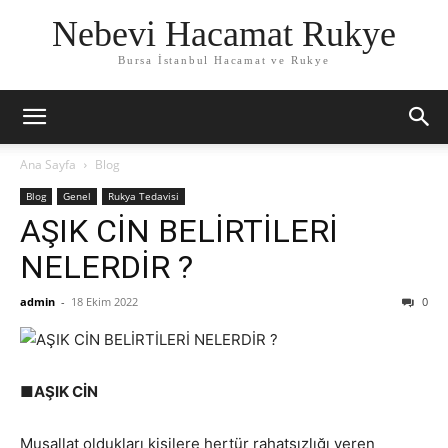
Nebevi Hacamat Rukye
Bursa İstanbul Hacamat ve Rukye
Ana Sayfa
Blog
Blog
Genel
Rukya Tedavisi
AŞIK CİN BELİRTİLERİ
NELERDİR ?
admin
-
18 Ekim 2022
0
■AŞIK CİN
Musallat oldukları kişilere hertür rahatsızlığı veren