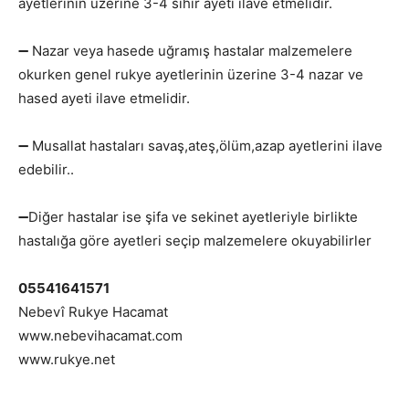
ayetlerinin üzerine 3-4 sihir ayeti ilave etmelidir.
➖ Nazar veya hasede uğramış hastalar malzemelere
okurken genel rukye ayetlerinin üzerine 3-4 nazar ve
hased ayeti ilave etmelidir.
➖ Musallat hastaları savaş,ateş,ölüm,azap ayetlerini ilave
edebilir..
➖Diğer hastalar ise şifa ve sekinet ayetleriyle birlikte
hastalığa göre ayetleri seçip malzemelere okuyabilirler
05541641571
Nebevî Rukye Hacamat
www.nebevihacamat.com
www.rukye.net