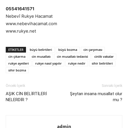
05541641571
Nebevî Rukye Hacamat
www.nebevihacamat.com
www.rukye.net
ETIKETLER
büyü belirtileri
büyü bozma
cin çarpması
cin çıkarma
cin musallatı
cin musallatı tedavisi
cinlik vakalar
rukye ayetleri
rukye nasıl yapılır
rukye nedir
sihir belirtileri
sihir bozma
Önceki İçerik
Sonraki İçerik
AŞIK CİN BELİRTİLERİ
Şeytan insana musallat olur
NELERDİR ?
mu ?
admin