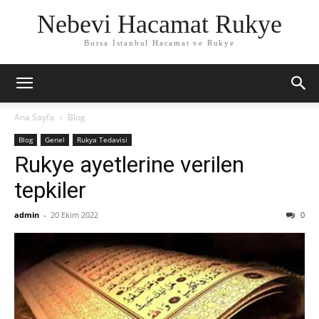
Nebevi Hacamat Rukye
Bursa İstanbul Hacamat ve Rukye
Ana Sayfa
Blog
Blog
Genel
Rukya Tedavisi
Rukye ayetlerine verilen
tepkiler
admin
-
20 Ekim 2022
0