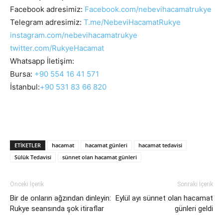
Facebook adresimiz:
Facebook.com/nebevihacamatrukye
Telegram adresimiz:
T.me/NebeviHacamatRukye
instagram.com/nebevihacamatrukye
twitter.com/
RukyeHacamat
Whatsapp İletişim:
Bursa:
+90 554 16 41 571
İstanbul:
+90 531 83 66 820
ETIKETLER
hacamat
hacamat günleri
hacamat tedavisi
Sülük Tedavisi
sünnet olan hacamat günleri
Önceki İçerik
Sonraki İçerik
Bir de onların ağzından dinleyin:
Eylül ayı sünnet olan hacamat
Rukye seansında şok itiraflar
günleri geldi