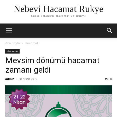
Nebevi Hacamat Rukye
Bursa İstanbul Hacamat ve Rukye
Ana Sayfa
Hacamat
Hacamat
Mevsim dönümü hacamat
zamanı geldi
admin
-
20 Nisan 2019
0