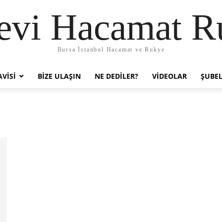
evi Hacamat R
Bursa İstanbul Hacamat ve Rukye
VISI
BIZE ULAŞIN
NE DEDILER?
VIDEOLAR
ŞUBEL