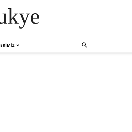
ukye
ERIMIZ