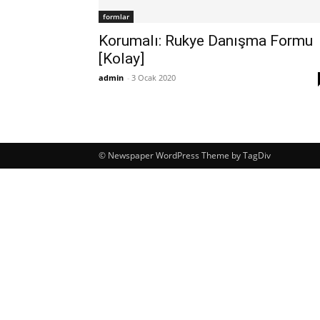
formlar
Korumalı: Rukye Danışma Formu
[Kolay]
admin
-
3 Ocak 2020
© Newspaper WordPress Theme by TagDiv