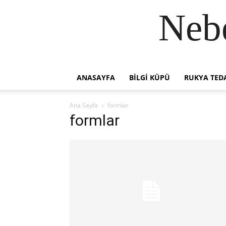
Neb
ANASAYFA
BILGI KÜPÜ
RUKYA TEDA
Ana Sayfa
formlar
formlar